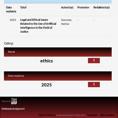
Data
Tytuł
Autor(rzy)
Promotor
Redaktor(rzy)
wydania
2025
Legal and Ethical Issues
Sierocka,
-
-
Related to the Use of Artificial
Halina
Intelligence in the Field of
Justice
Odkryj
Temat
1
ethics
Data wydania
1
2025
Theme by
Deklaracja dostępności
DSpace Software
Prawa Autorskie © 2002-2017
Duraspace
-
Zgłoś problem