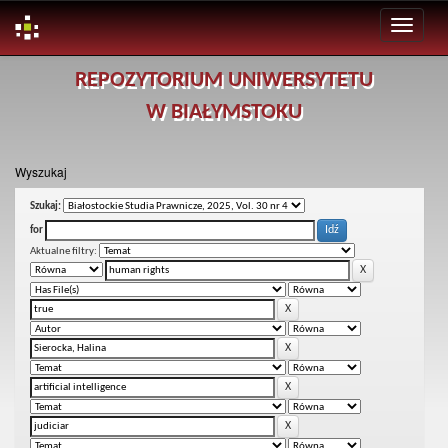
Skip
REPOZYTORIUM UNIWERSYTETU
navigation
W BIAŁYMSTOKU
Wyszukaj
Szukaj:
for
Aktualne filtry: