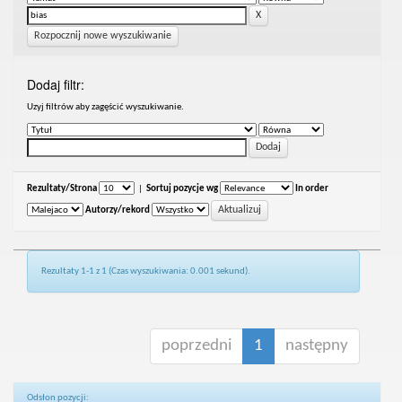
Rozpocznij nowe wyszukiwanie
Dodaj filtr:
Uzyj filtrów aby zagęścić wyszukiwanie.
Rezultaty/Strona
|
Sortuj pozycje wg
In order
Autorzy/rekord
Rezultaty 1-1 z 1 (Czas wyszukiwania: 0.001 sekund).
poprzedni
1
następny
Odsłon pozycji: