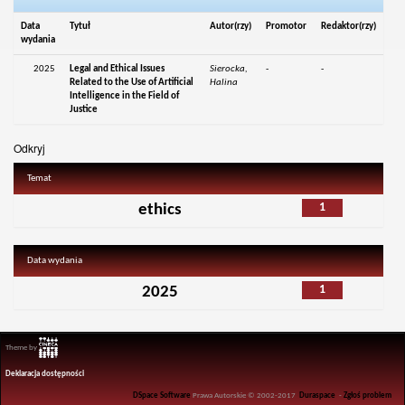
Data
Tytuł
Autor(rzy)
Promotor
Redaktor(rzy)
wydania
2025
Legal and Ethical Issues
Sierocka,
-
-
Related to the Use of Artificial
Halina
Intelligence in the Field of
Justice
Odkryj
Temat
1
ethics
Data wydania
1
2025
Theme by
Deklaracja dostępności
DSpace Software
Prawa Autorskie © 2002-2017
Duraspace
-
Zgłoś problem