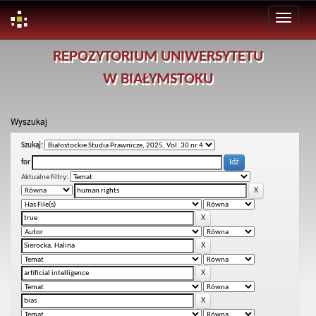
Skip
REPOZYTORIUM UNIWERSYTETU
navigation
W BIAŁYMSTOKU
Wyszukaj
Szukaj:
for
Aktualne filtry: