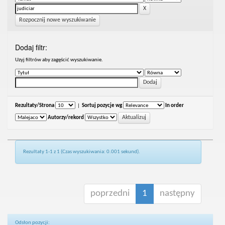
Rozpocznij nowe wyszukiwanie
Dodaj filtr:
Uzyj filtrów aby zagęścić wyszukiwanie.
Rezultaty/Strona
|
Sortuj pozycje wg
In order
Autorzy/rekord
Rezultaty 1-1 z 1 (Czas wyszukiwania: 0.001 sekund).
poprzedni
1
następny
Odsłon pozycji: