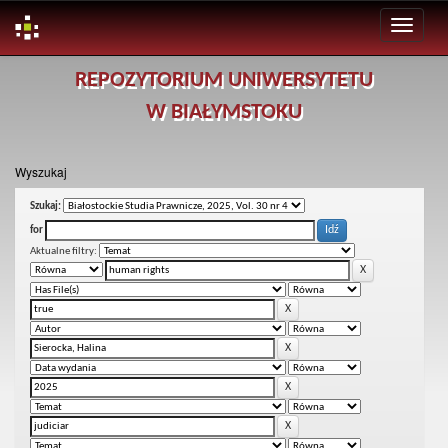
Skip
REPOZYTORIUM UNIWERSYTETU
navigation
W BIAŁYMSTOKU
Wyszukaj
Szukaj:
for
Aktualne filtry: