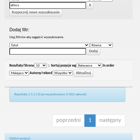
Rozpocznij nowe wyszukiwanie
Dodaj filtr:
Uzyj filtrów aby zagęścić wyszukiwanie.
Rezultaty/Strona
|
Sortuj pozycje wg
In order
Autorzy/rekord
Rezultaty 1-1 z 1 (Czas wyszukiwania: 0.002 sekund).
poprzedni
1
następny
Odsłon pozycji: