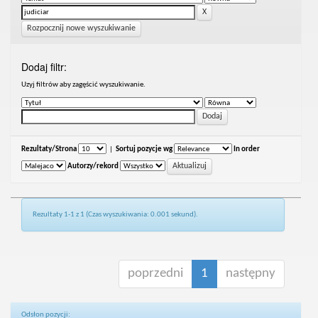
Rozpocznij nowe wyszukiwanie
Dodaj filtr:
Uzyj filtrów aby zagęścić wyszukiwanie.
Rezultaty/Strona
|
Sortuj pozycje wg
In order
Autorzy/rekord
Rezultaty 1-1 z 1 (Czas wyszukiwania: 0.001 sekund).
poprzedni
1
następny
Odsłon pozycji: