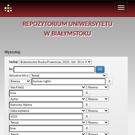
Skip
REPOZYTORIUM UNIWERSYTETU
navigation
W BIAŁYMSTOKU
Wyszukaj
Szukaj:
for
Aktualne filtry: