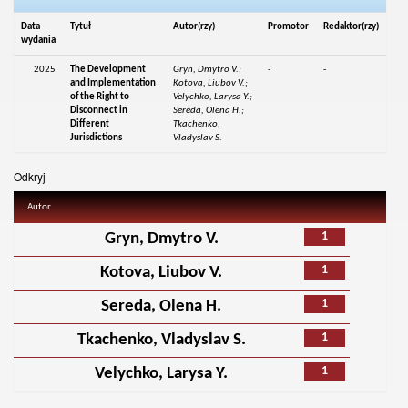
Data
Tytuł
Autor(rzy)
Promotor
Redaktor(rzy)
wydania
2025
The Development
Gryn, Dmytro V.;
-
-
and Implementation
Kotova, Liubov V.;
of the Right to
Velychko, Larysa Y.;
Disconnect in
Sereda, Olena H.;
Different
Tkachenko,
Jurisdictions
Vladyslav S.
Odkryj
Autor
1
Gryn, Dmytro V.
1
Kotova, Liubov V.
1
Sereda, Olena H.
1
Tkachenko, Vladyslav S.
1
Velychko, Larysa Y.