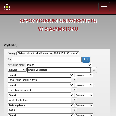
Skip
REPOZYTORIUM UNIWERSYTETU
navigation
W BIAŁYMSTOKU
Wyszukaj
Szukaj:
for
Aktualne filtry: