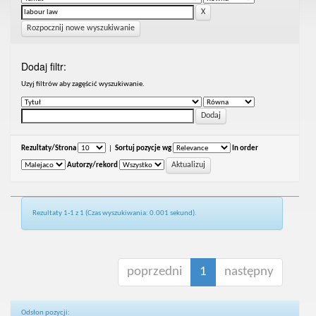
Rozpocznij nowe wyszukiwanie
Dodaj filtr:
Uzyj filtrów aby zagęścić wyszukiwanie.
Rezultaty/Strona
|
Sortuj pozycje wg
In order
Autorzy/rekord
Rezultaty 1-1 z 1 (Czas wyszukiwania: 0.001 sekund).
poprzedni
1
następny
Odsłon pozycji: