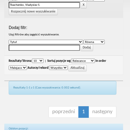
Rozpocznij nowe wyszukiwanie
Dodaj filtr:
Uzyj filtrów aby zagęścić wyszukiwanie.
Rezultaty/Strona
|
Sortuj pozycje wg
In order
Autorzy/rekord
Rezultaty 1-1 z 1 (Czas wyszukiwania: 0.002 sekund).
poprzedni
1
następny
Odsłon pozycji: