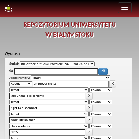
Skip
REPOZYTORIUM UNIWERSYTETU
navigation
W BIAŁYMSTOKU
Wyszukaj
Szukaj:
for
Aktualne filtry: