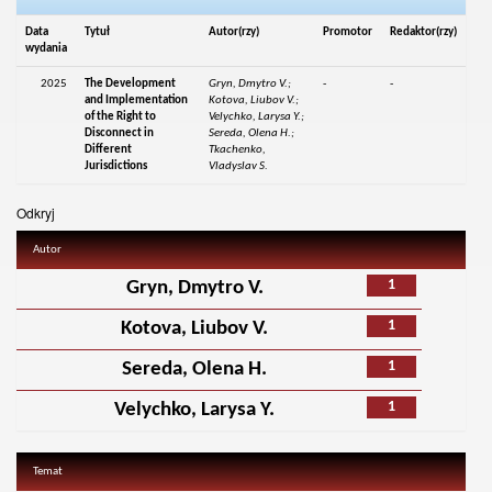
Data
Tytuł
Autor(rzy)
Promotor
Redaktor(rzy)
wydania
2025
The Development
Gryn, Dmytro V.;
-
-
and Implementation
Kotova, Liubov V.;
of the Right to
Velychko, Larysa Y.;
Disconnect in
Sereda, Olena H.;
Different
Tkachenko,
Jurisdictions
Vladyslav S.
Odkryj
Autor
1
Gryn, Dmytro V.
1
Kotova, Liubov V.
1
Sereda, Olena H.
1
Velychko, Larysa Y.
Temat