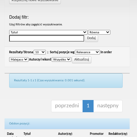
Rozpocznij nowe wyszukiwanie
Dodaj filtr:
Uzyj filtrów aby zagęścić wyszukiwanie.
Rezultaty/Strona
|
Sortuj pozycje wg
In order
Autorzy/rekord
Rezultaty 1-1 z 1 (Czas wyszukiwania: 0.001 sekund).
poprzedni
1
następny
Odsłon pozycji:
Data
Tytuł
Autor(rzy)
Promotor
Redaktor(rzy)