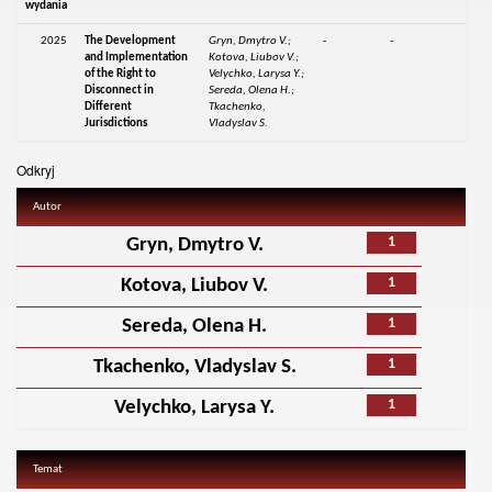
wydania
2025
The Development
Gryn, Dmytro V.;
-
-
and Implementation
Kotova, Liubov V.;
of the Right to
Velychko, Larysa Y.;
Disconnect in
Sereda, Olena H.;
Different
Tkachenko,
Jurisdictions
Vladyslav S.
Odkryj
Autor
1
Gryn, Dmytro V.
1
Kotova, Liubov V.
1
Sereda, Olena H.
1
Tkachenko, Vladyslav S.
1
Velychko, Larysa Y.
Temat