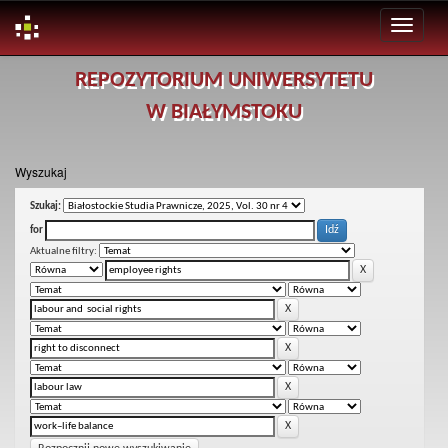
Skip
REPOZYTORIUM UNIWERSYTETU
navigation
W BIAŁYMSTOKU
Wyszukaj
Szukaj:
for
Aktualne filtry: