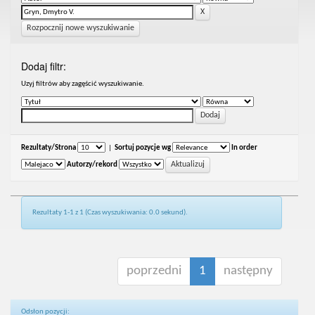
Rozpocznij nowe wyszukiwanie
Dodaj filtr:
Uzyj filtrów aby zagęścić wyszukiwanie.
Rezultaty/Strona
|
Sortuj pozycje wg
In order
Autorzy/rekord
Rezultaty 1-1 z 1 (Czas wyszukiwania: 0.0 sekund).
poprzedni
1
następny
Odsłon pozycji: