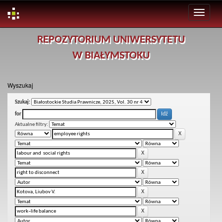
Skip
REPOZYTORIUM UNIWERSYTETU
navigation
W BIAŁYMSTOKU
Wyszukaj
Szukaj:
for
Aktualne filtry: