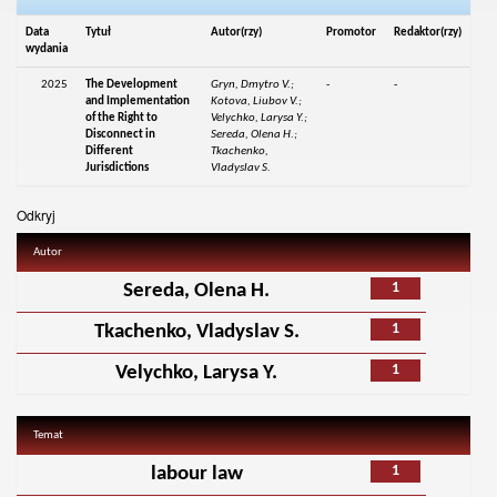
Data
Tytuł
Autor(rzy)
Promotor
Redaktor(rzy)
wydania
2025
The Development
Gryn, Dmytro V.;
-
-
and Implementation
Kotova, Liubov V.;
of the Right to
Velychko, Larysa Y.;
Disconnect in
Sereda, Olena H.;
Different
Tkachenko,
Jurisdictions
Vladyslav S.
Odkryj
Autor
1
Sereda, Olena H.
1
Tkachenko, Vladyslav S.
1
Velychko, Larysa Y.
Temat
1
labour law