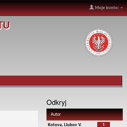
Moje konto:
TU
Odkryj
Autor
1
Kotova, Liubov V.