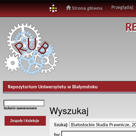
Przeglądaj:
Strona główna
Skip
R
navigation
Repozytorium Uniwersytetu w Białymstoku
Wyszukaj
Szukanie zaawansowane
Zespoły i Kolekcje
Szukaj:
for