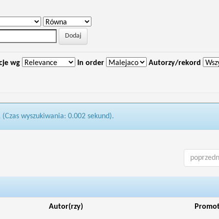
cje wg
In order
Autorzy/rekord
1 (Czas wyszukiwania: 0.002 sekund).
poprzedn
Autor(rzy)
Promo