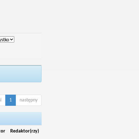
i
1
następny
tor
Redaktor(rzy)