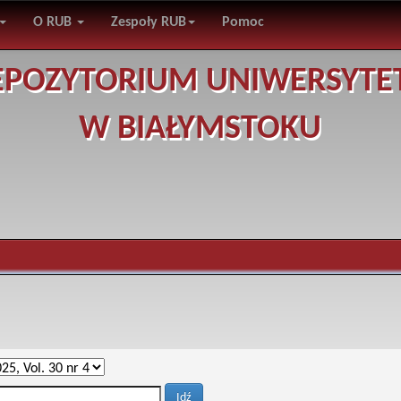
O RUB
Zespoły RUB
Pomoc
EPOZYTORIUM UNIWERSYTE
W BIAŁYMSTOKU