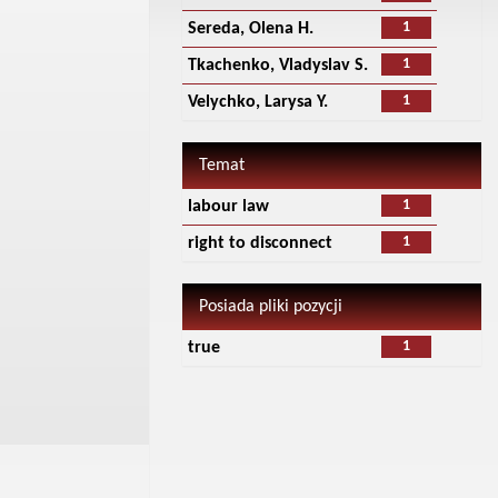
1
Sereda, Olena H.
1
Tkachenko, Vladyslav S.
1
Velychko, Larysa Y.
Temat
1
labour law
1
right to disconnect
Posiada pliki pozycji
1
true