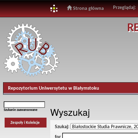
Przeglądaj:
Strona główna
Skip
R
navigation
Repozytorium Uniwersytetu w Białymstoku
Wyszukaj
Szukanie zaawansowane
Zespoły i Kolekcje
Szukaj:
for