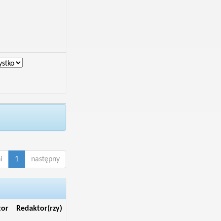
i
1
następny
tor
Redaktor(rzy)