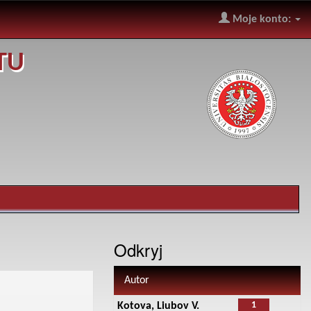
Moje konto:
TU
Odkryj
Autor
1
Kotova, Liubov V.