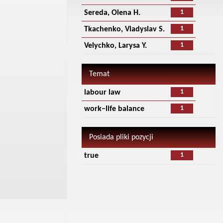
1
Sereda, Olena H.
1
Tkachenko, Vladyslav S.
1
Velychko, Larysa Y.
Temat
1
labour law
1
work–life balance
Posiada pliki pozycji
1
true