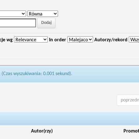
cje wg
In order
Autorzy/rekord
1 (Czas wyszukiwania: 0.001 sekund).
poprzedn
Autor(rzy)
Promo