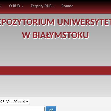
O RUB
Zespoły RUB
Pomoc
EPOZYTORIUM UNIWERSYTE
W BIAŁYMSTOKU