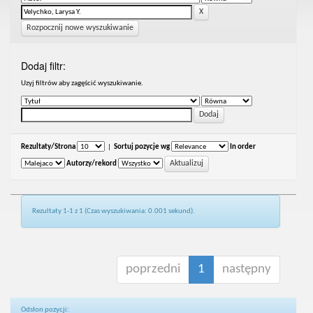
Rozpocznij nowe wyszukiwanie
Dodaj filtr:
Uzyj filtrów aby zagęścić wyszukiwanie.
Rezultaty/Strona
|
Sortuj pozycje wg
In order
Autorzy/rekord
Rezultaty 1-1 z 1 (Czas wyszukiwania: 0.001 sekund).
poprzedni
1
następny
Odsłon pozycji: