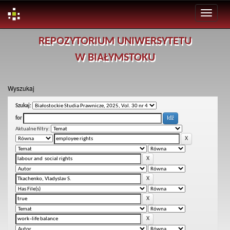
Skip
REPOZYTORIUM UNIWERSYTETU
navigation
W BIAŁYMSTOKU
Wyszukaj
Szukaj:
for
Aktualne filtry: