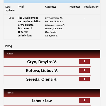
Data
Tytuł
Autor(rzy)
Promotor
Redaktor(rzy)
wydania
2025
The Development
Gryn, Dmytro V.;
-
-
and Implementation
Kotova, Liubov V.;
of the Right to
Velychko, Larysa Y.;
Disconnect in
Sereda, Olena H.;
Different
Tkachenko,
Jurisdictions
Vladyslav S.
Odkryj
Autor
1
Gryn, Dmytro V.
1
Kotova, Liubov V.
1
Sereda, Olena H.
Temat
1
labour law