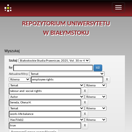
Skip
REPOZYTORIUM UNIWERSYTETU
navigation
W BIAŁYMSTOKU
Wyszukaj
Szukaj:
for
Aktualne filtry: