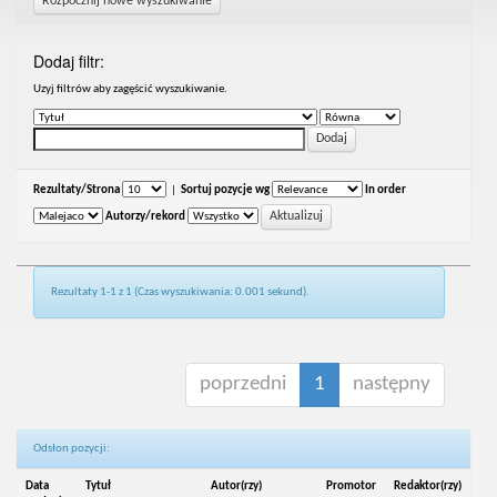
Rozpocznij nowe wyszukiwanie
Dodaj filtr:
Uzyj filtrów aby zagęścić wyszukiwanie.
Rezultaty/Strona
|
Sortuj pozycje wg
In order
Autorzy/rekord
Rezultaty 1-1 z 1 (Czas wyszukiwania: 0.001 sekund).
poprzedni
1
następny
Odsłon pozycji:
Data
Tytuł
Autor(rzy)
Promotor
Redaktor(rzy)