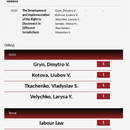
wydania
2025
The Development
Gryn, Dmytro V.;
-
-
and Implementation
Kotova, Liubov V.;
of the Right to
Velychko, Larysa Y.;
Disconnect in
Sereda, Olena H.;
Different
Tkachenko,
Jurisdictions
Vladyslav S.
Odkryj
Autor
1
Gryn, Dmytro V.
1
Kotova, Liubov V.
1
Tkachenko, Vladyslav S.
1
Velychko, Larysa Y.
Temat
1
labour law