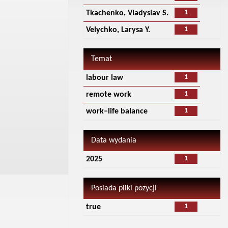
1
Tkachenko, Vladyslav S.
1
Velychko, Larysa Y.
Temat
1
labour law
1
remote work
1
work–life balance
Data wydania
1
2025
Posiada pliki pozycji
1
true