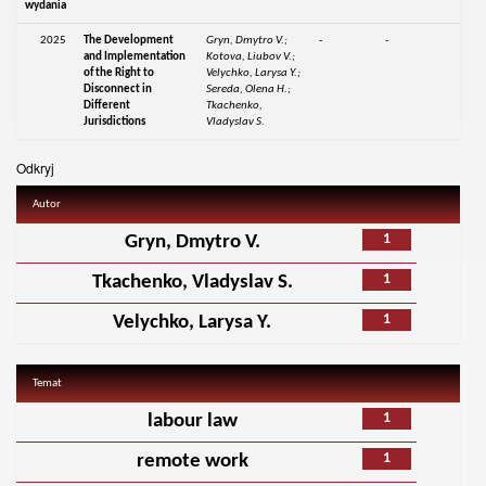
wydania
2025
The Development
Gryn, Dmytro V.;
-
-
and Implementation
Kotova, Liubov V.;
of the Right to
Velychko, Larysa Y.;
Disconnect in
Sereda, Olena H.;
Different
Tkachenko,
Jurisdictions
Vladyslav S.
Odkryj
Autor
1
Gryn, Dmytro V.
1
Tkachenko, Vladyslav S.
1
Velychko, Larysa Y.
Temat
1
labour law
1
remote work