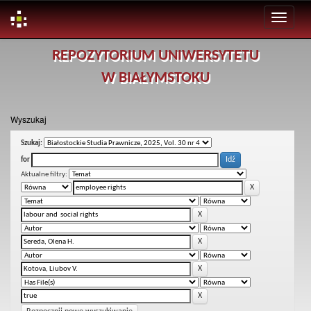
Skip
REPOZYTORIUM UNIWERSYTETU
navigation
W BIAŁYMSTOKU
Wyszukaj
Szukaj:
for
Aktualne filtry: