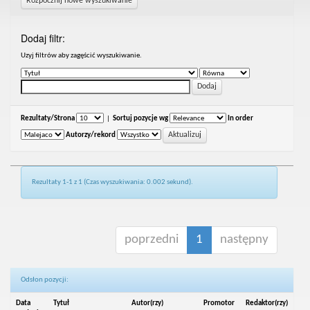
Rozpocznij nowe wyszukiwanie
Dodaj filtr:
Uzyj filtrów aby zagęścić wyszukiwanie.
Rezultaty/Strona
|
Sortuj pozycje wg
In order
Autorzy/rekord
Rezultaty 1-1 z 1 (Czas wyszukiwania: 0.002 sekund).
poprzedni
1
następny
Odsłon pozycji:
Data
Tytuł
Autor(rzy)
Promotor
Redaktor(rzy)