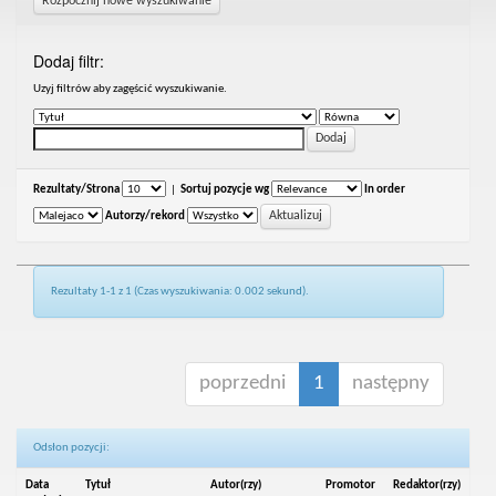
Rozpocznij nowe wyszukiwanie
Dodaj filtr:
Uzyj filtrów aby zagęścić wyszukiwanie.
Rezultaty/Strona
|
Sortuj pozycje wg
In order
Autorzy/rekord
Rezultaty 1-1 z 1 (Czas wyszukiwania: 0.002 sekund).
poprzedni
1
następny
Odsłon pozycji:
Data
Tytuł
Autor(rzy)
Promotor
Redaktor(rzy)