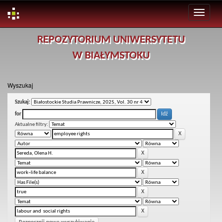
Skip
REPOZYTORIUM UNIWERSYTETU
navigation
W BIAŁYMSTOKU
Wyszukaj
Szukaj:
for
Aktualne filtry: