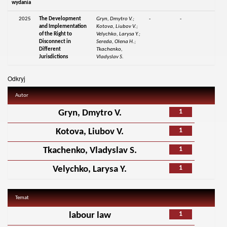
wydania
2025
The Development
Gryn, Dmytro V.;
-
-
and Implementation
Kotova, Liubov V.;
of the Right to
Velychko, Larysa Y.;
Disconnect in
Sereda, Olena H.;
Different
Tkachenko,
Jurisdictions
Vladyslav S.
Odkryj
Autor
1
Gryn, Dmytro V.
1
Kotova, Liubov V.
1
Tkachenko, Vladyslav S.
1
Velychko, Larysa Y.
Temat
1
labour law