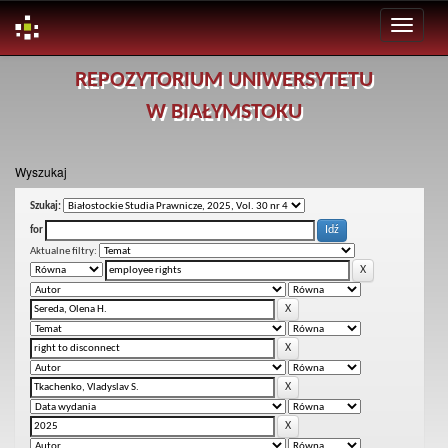
Skip
REPOZYTORIUM UNIWERSYTETU
navigation
W BIAŁYMSTOKU
Wyszukaj
Szukaj:
for
Aktualne filtry: