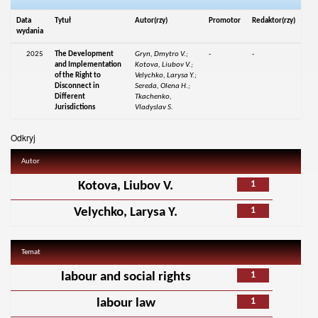
Data
Tytuł
Autor(rzy)
Promotor
Redaktor(rzy)
wydania
2025
The Development
Gryn, Dmytro V.;
-
-
and Implementation
Kotova, Liubov V.;
of the Right to
Velychko, Larysa Y.;
Disconnect in
Sereda, Olena H.;
Different
Tkachenko,
Jurisdictions
Vladyslav S.
Odkryj
Autor
1
Kotova, Liubov V.
1
Velychko, Larysa Y.
Temat
1
labour and social rights
1
labour law