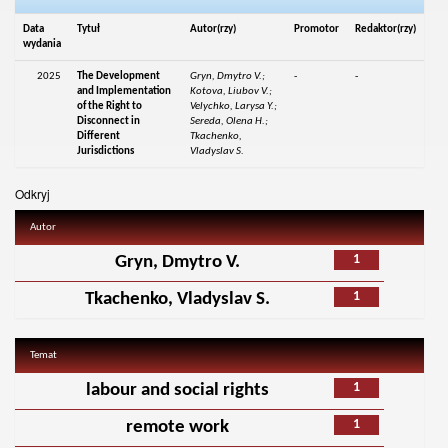
Data
Tytuł
Autor(rzy)
Promotor
Redaktor(rzy)
wydania
2025
The Development
Gryn, Dmytro V.;
-
-
and Implementation
Kotova, Liubov V.;
of the Right to
Velychko, Larysa Y.;
Disconnect in
Sereda, Olena H.;
Different
Tkachenko,
Jurisdictions
Vladyslav S.
Odkryj
Autor
1
Gryn, Dmytro V.
1
Tkachenko, Vladyslav S.
Temat
1
labour and social rights
1
remote work