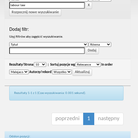
Rozpocznij nowe wyszukiwanie
Dodaj filtr:
Uzyj filtrów aby zagęścić wyszukiwanie.
Rezultaty/Strona
|
Sortuj pozycje wg
In order
Autorzy/rekord
Rezultaty 1-1 z 1 (Czas wyszukiwania: 0.001 sekund).
poprzedni
1
następny
Odsłon pozycji: