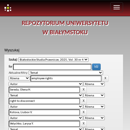
Skip
REPOZYTORIUM UNIWERSYTETU
navigation
W BIAŁYMSTOKU
Wyszukaj
Szukaj:
for
Aktualne filtry: