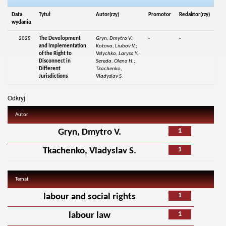
Data
Tytuł
Autor(rzy)
Promotor
Redaktor(rzy)
wydania
2025
The Development
Gryn, Dmytro V.;
-
-
and Implementation
Kotova, Liubov V.;
of the Right to
Velychko, Larysa Y.;
Disconnect in
Sereda, Olena H.;
Different
Tkachenko,
Jurisdictions
Vladyslav S.
Odkryj
Autor
1
Gryn, Dmytro V.
1
Tkachenko, Vladyslav S.
Temat
1
labour and social rights
1
labour law