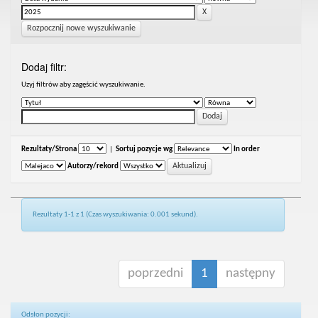
Rozpocznij nowe wyszukiwanie
Dodaj filtr:
Uzyj filtrów aby zagęścić wyszukiwanie.
Rezultaty/Strona
|
Sortuj pozycje wg
In order
Autorzy/rekord
Rezultaty 1-1 z 1 (Czas wyszukiwania: 0.001 sekund).
poprzedni
1
następny
Odsłon pozycji: