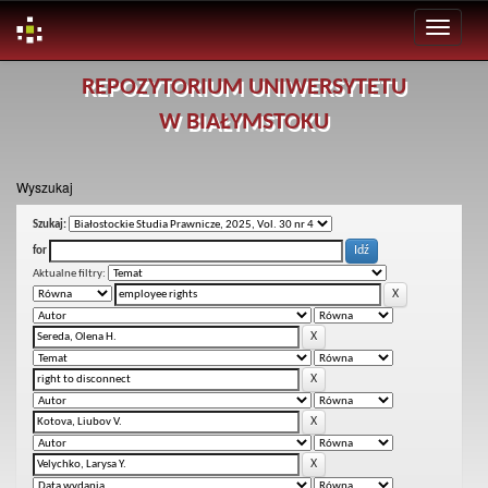
Skip
REPOZYTORIUM UNIWERSYTETU
navigation
W BIAŁYMSTOKU
Wyszukaj
Szukaj:
for
Aktualne filtry: