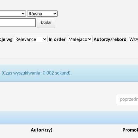
cje wg
In order
Autorzy/rekord
1 (Czas wyszukiwania: 0.002 sekund).
poprzedn
Autor(rzy)
Promo