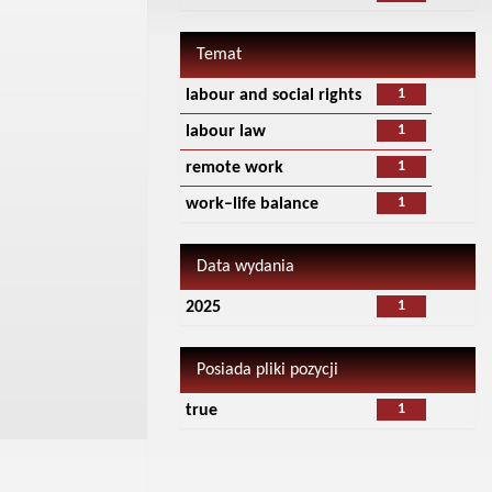
Temat
1
labour and social rights
1
labour law
1
remote work
1
work–life balance
Data wydania
1
2025
Posiada pliki pozycji
1
true