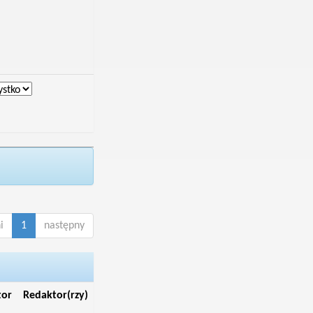
i
1
następny
tor
Redaktor(rzy)