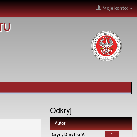
Moje konto:
TU
Odkryj
Autor
1
Gryn, Dmytro V.