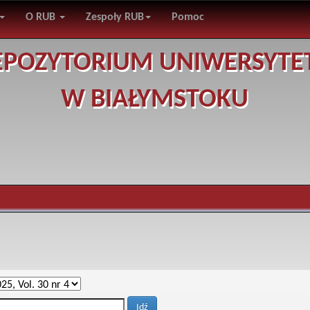
O RUB
Zespoły RUB
Pomoc
EPOZYTORIUM UNIWERSYTE
W BIAŁYMSTOKU