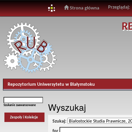
Przeglądaj:
Strona główna
Skip
R
navigation
Repozytorium Uniwersytetu w Białymstoku
Wyszukaj
Szukanie zaawansowane
Zespoły i Kolekcje
Szukaj:
for