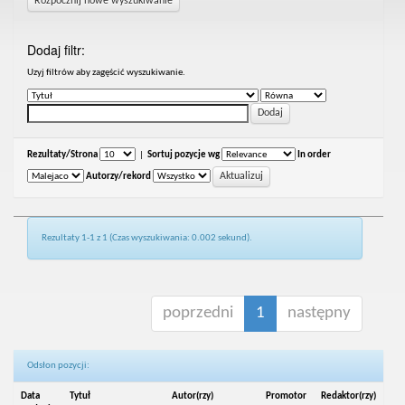
Rozpocznij nowe wyszukiwanie
Dodaj filtr:
Uzyj filtrów aby zagęścić wyszukiwanie.
Rezultaty/Strona
|
Sortuj pozycje wg
In order
Autorzy/rekord
Rezultaty 1-1 z 1 (Czas wyszukiwania: 0.002 sekund).
poprzedni
1
następny
Odsłon pozycji:
Data
Tytuł
Autor(rzy)
Promotor
Redaktor(rzy)