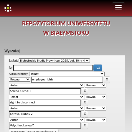
Skip
REPOZYTORIUM UNIWERSYTETU
navigation
W BIAŁYMSTOKU
Wyszukaj
Szukaj:
for
Aktualne filtry: