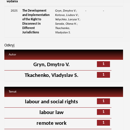
wydania
2025
The Development
Gryn, Dmytro V.;
-
-
and Implementation
Kotova, Liubov V.;
of the Right to
Velychko, Larysa Y.;
Disconnect in
Sereda, Olena H.;
Different
Tkachenko,
Jurisdictions
Vladyslav S.
Odkryj
Autor
1
Gryn, Dmytro V.
1
Tkachenko, Vladyslav S.
Temat
1
labour and social rights
1
labour law
1
remote work