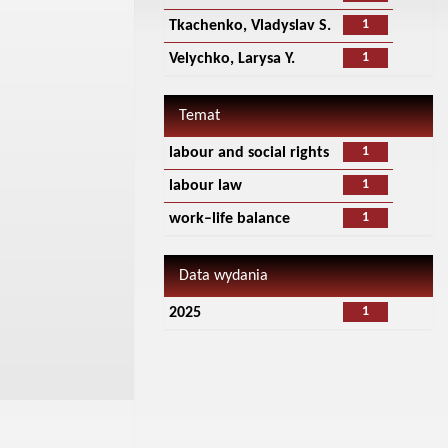
1
Tkachenko, Vladyslav S.
1
Velychko, Larysa Y.
Temat
1
labour and social rights
1
labour law
1
work–life balance
Data wydania
1
2025