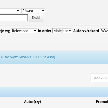
cje wg
In order
Autorzy/rekord
1 (Czas wyszukiwania: 0.002 sekund).
poprzedn
Autor(rzy)
Promo