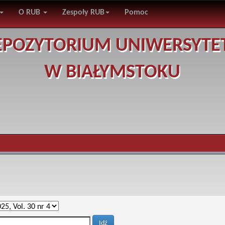
O RUB
Zespoły RUB
Pomoc
EPOZYTORIUM UNIWERSYTE
W BIAŁYMSTOKU