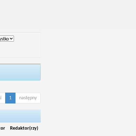
i
1
następny
tor
Redaktor(rzy)