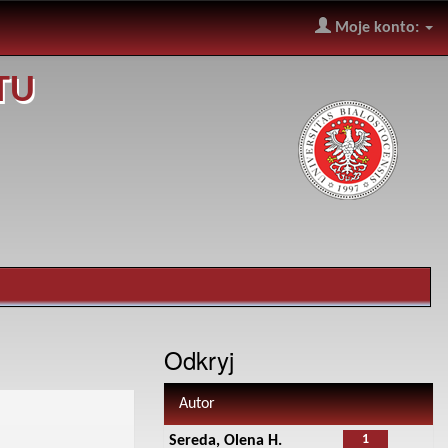
Moje konto:
TU
Odkryj
Autor
1
Sereda, Olena H.