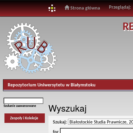
Przeglądaj:
Strona główna
Skip
R
navigation
Repozytorium Uniwersytetu w Białymstoku
Wyszukaj
Szukanie zaawansowane
Zespoły i Kolekcje
Szukaj:
for