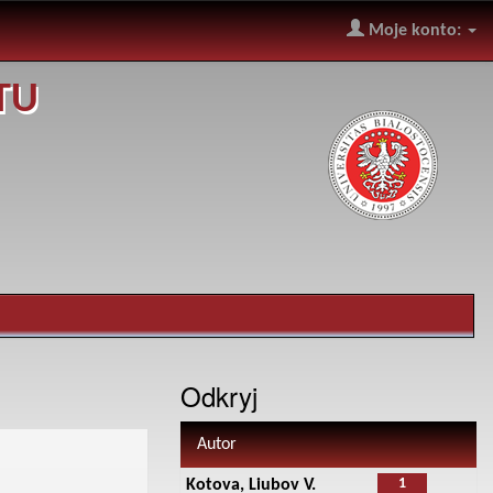
Moje konto:
TU
Odkryj
Autor
1
Kotova, Liubov V.