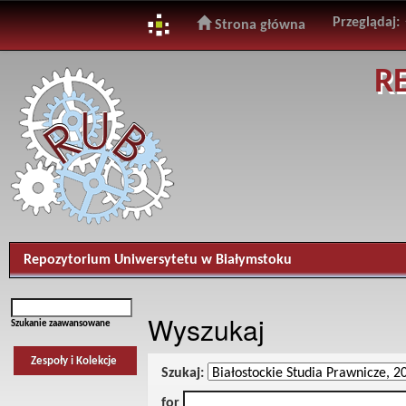
Przeglądaj:
Strona główna
Skip
R
navigation
Repozytorium Uniwersytetu w Białymstoku
Wyszukaj
Szukanie zaawansowane
Zespoły i Kolekcje
Szukaj:
for