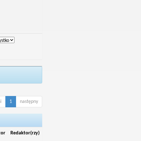
i
1
następny
tor
Redaktor(rzy)