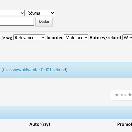
cje wg
In order
Autorzy/rekord
1 (Czas wyszukiwania: 0.001 sekund).
poprzedn
Autor(rzy)
Promo