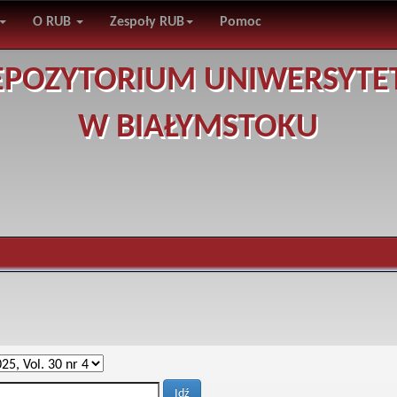
O RUB
Zespoły RUB
Pomoc
EPOZYTORIUM UNIWERSYTE
W BIAŁYMSTOKU