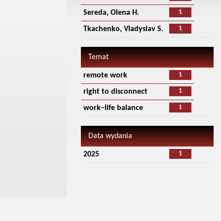
1
Sereda, Olena H.
1
Tkachenko, Vladyslav S.
Temat
1
remote work
1
right to disconnect
1
work–life balance
Data wydania
1
2025