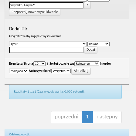
Rozpocznij nowe wyszukiwanie
Dodaj filtr:
Uzyj filtrów aby zagęścić wyszukiwanie.
Rezultaty/Strona
|
Sortuj pozycje wg
In order
Autorzy/rekord
Rezultaty 1-1 z 1 (Czas wyszukiwania: 0.002 sekund).
poprzedni
1
następny
Odsłon pozycji: