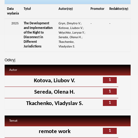
Data
Tytuł
Autor(rzy)
Promotor
Redaktor(rzy)
wydania
2025
The Development
Gryn, Dmytro V.;
-
-
and Implementation
Kotova, Liubov V.;
of the Right to
Velychko, Larysa Y.;
Disconnect in
Sereda, Olena H.;
Different
Tkachenko,
Jurisdictions
Vladyslav S.
Odkryj
Autor
1
Kotova, Liubov V.
1
Sereda, Olena H.
1
Tkachenko, Vladyslav S.
Temat
1
remote work