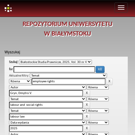
Skip
REPOZYTORIUM UNIWERSYTETU
navigation
W BIAŁYMSTOKU
Wyszukaj
Szukaj:
for
Aktualne filtry: