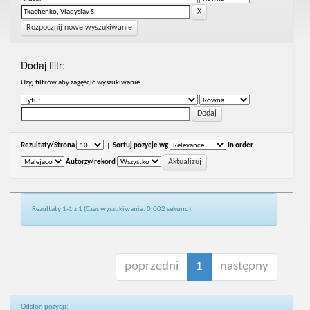
Rozpocznij nowe wyszukiwanie
Dodaj filtr:
Uzyj filtrów aby zagęścić wyszukiwanie.
Rezultaty/Strona
|
Sortuj pozycje wg
In order
Autorzy/rekord
Rezultaty 1-1 z 1 (Czas wyszukiwania: 0.002 sekund).
poprzedni
1
następny
Odsłon pozycji: