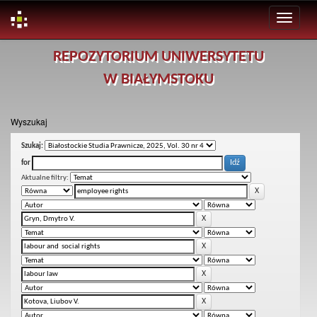
Skip
REPOZYTORIUM UNIWERSYTETU
navigation
W BIAŁYMSTOKU
Wyszukaj
Szukaj:
for
Aktualne filtry: