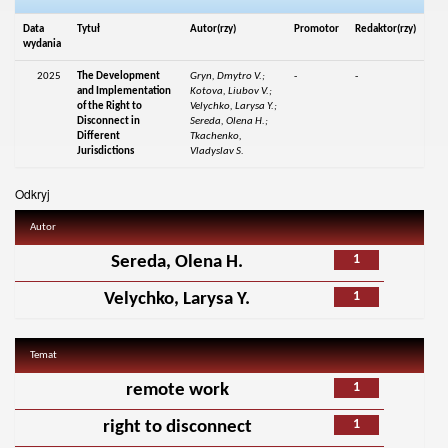
Data
Tytuł
Autor(rzy)
Promotor
Redaktor(rzy)
wydania
2025
The Development
Gryn, Dmytro V.;
-
-
and Implementation
Kotova, Liubov V.;
of the Right to
Velychko, Larysa Y.;
Disconnect in
Sereda, Olena H.;
Different
Tkachenko,
Jurisdictions
Vladyslav S.
Odkryj
Autor
1
Sereda, Olena H.
1
Velychko, Larysa Y.
Temat
1
remote work
1
right to disconnect