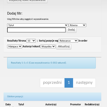
Rozpocznij nowe wyszukiwanie
Dodaj filtr:
Uzyj filtrów aby zagęścić wyszukiwanie.
Rezultaty/Strona
|
Sortuj pozycje wg
In order
Autorzy/rekord
Rezultaty 1-1 z 1 (Czas wyszukiwania: 0.002 sekund).
poprzedni
1
następny
Odsłon pozycji:
Data
Tytuł
Autor(rzy)
Promotor
Redaktor(rzy)