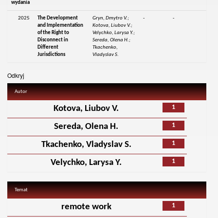
wydania
2025
The Development
Gryn, Dmytro V.;
-
-
and Implementation
Kotova, Liubov V.;
of the Right to
Velychko, Larysa Y.;
Disconnect in
Sereda, Olena H.;
Different
Tkachenko,
Jurisdictions
Vladyslav S.
Odkryj
Autor
1
Kotova, Liubov V.
1
Sereda, Olena H.
1
Tkachenko, Vladyslav S.
1
Velychko, Larysa Y.
Temat
1
remote work