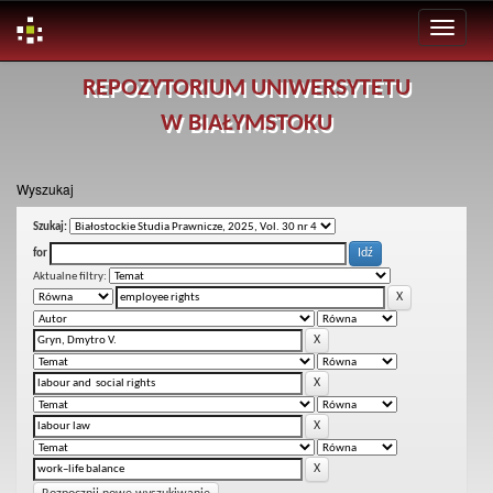
Skip
REPOZYTORIUM UNIWERSYTETU
navigation
W BIAŁYMSTOKU
Wyszukaj
Szukaj:
for
Aktualne filtry: