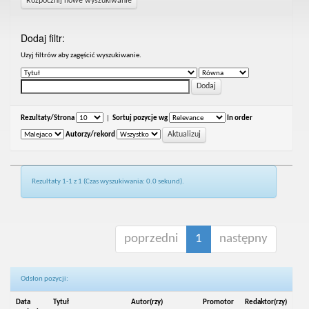
Rozpocznij nowe wyszukiwanie
Dodaj filtr:
Uzyj filtrów aby zagęścić wyszukiwanie.
Rezultaty/Strona
|
Sortuj pozycje wg
In order
Autorzy/rekord
Rezultaty 1-1 z 1 (Czas wyszukiwania: 0.0 sekund).
poprzedni
1
następny
Odsłon pozycji:
Data
Tytuł
Autor(rzy)
Promotor
Redaktor(rzy)