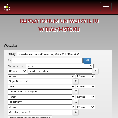
Skip
REPOZYTORIUM UNIWERSYTETU
navigation
W BIAŁYMSTOKU
Wyszukaj
Szukaj:
for
Aktualne filtry: