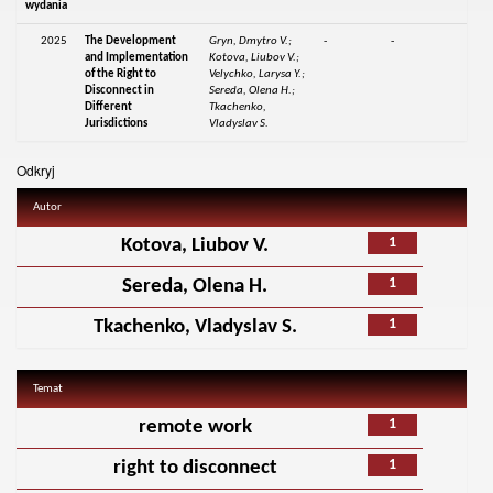
wydania
2025
The Development
Gryn, Dmytro V.;
-
-
and Implementation
Kotova, Liubov V.;
of the Right to
Velychko, Larysa Y.;
Disconnect in
Sereda, Olena H.;
Different
Tkachenko,
Jurisdictions
Vladyslav S.
Odkryj
Autor
1
Kotova, Liubov V.
1
Sereda, Olena H.
1
Tkachenko, Vladyslav S.
Temat
1
remote work
1
right to disconnect