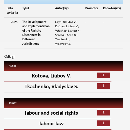
Data
Tytuł
Autor(rzy)
Promotor
Redaktor(rzy)
wydania
2025
The Development
Gryn, Dmytro V.;
-
-
and Implementation
Kotova, Liubov V.;
of the Right to
Velychko, Larysa Y.;
Disconnect in
Sereda, Olena H.;
Different
Tkachenko,
Jurisdictions
Vladyslav S.
Odkryj
Autor
1
Kotova, Liubov V.
1
Tkachenko, Vladyslav S.
Temat
1
labour and social rights
1
labour law