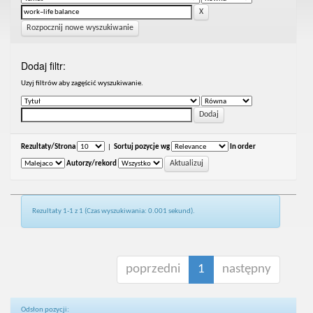
Rozpocznij nowe wyszukiwanie
Dodaj filtr:
Uzyj filtrów aby zagęścić wyszukiwanie.
Rezultaty/Strona
|
Sortuj pozycje wg
In order
Autorzy/rekord
Rezultaty 1-1 z 1 (Czas wyszukiwania: 0.001 sekund).
poprzedni
1
następny
Odsłon pozycji: