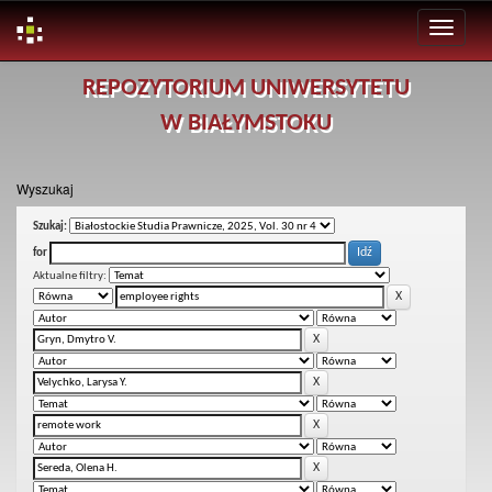
Skip
REPOZYTORIUM UNIWERSYTETU
navigation
W BIAŁYMSTOKU
Wyszukaj
Szukaj:
for
Aktualne filtry: