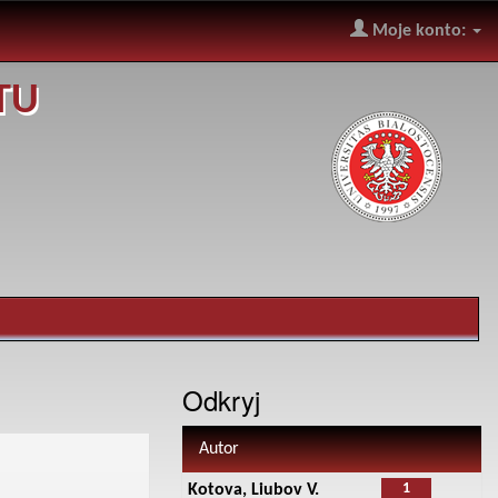
Moje konto:
TU
Odkryj
Autor
1
Kotova, Liubov V.