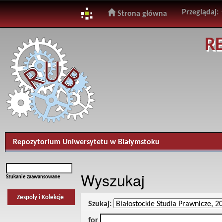
Przeglądaj:
Strona główna
Skip
R
navigation
Repozytorium Uniwersytetu w Białymstoku
Wyszukaj
Szukanie zaawansowane
Zespoły i Kolekcje
Szukaj:
for