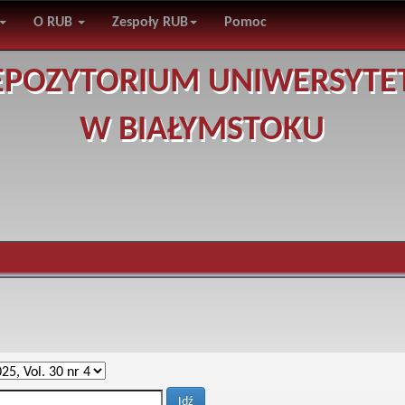
O RUB
Zespoły RUB
Pomoc
EPOZYTORIUM UNIWERSYTE
W BIAŁYMSTOKU