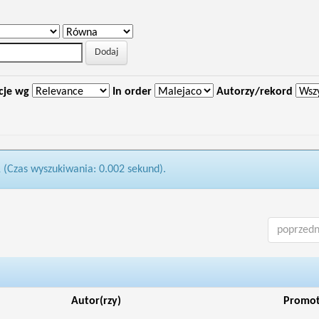
cje wg
In order
Autorzy/rekord
1 (Czas wyszukiwania: 0.002 sekund).
poprzedn
Autor(rzy)
Promo