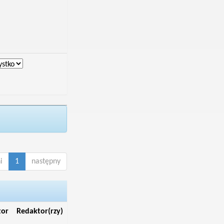
i
1
następny
tor
Redaktor(rzy)