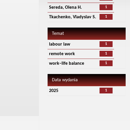
1
Sereda, Olena H.
1
Tkachenko, Vladyslav S.
Temat
1
labour law
1
remote work
1
work–life balance
Data wydania
1
2025