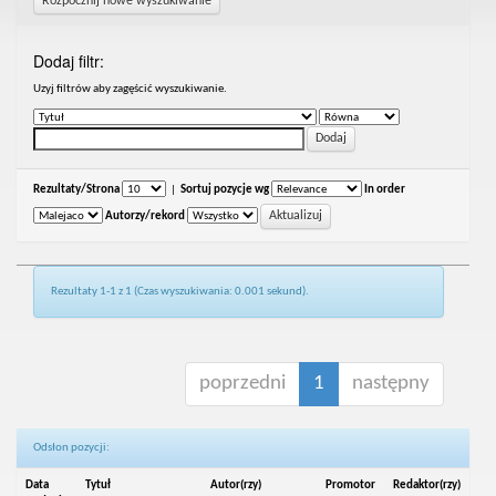
Rozpocznij nowe wyszukiwanie
Dodaj filtr:
Uzyj filtrów aby zagęścić wyszukiwanie.
Rezultaty/Strona
|
Sortuj pozycje wg
In order
Autorzy/rekord
Rezultaty 1-1 z 1 (Czas wyszukiwania: 0.001 sekund).
poprzedni
1
następny
Odsłon pozycji:
Data
Tytuł
Autor(rzy)
Promotor
Redaktor(rzy)