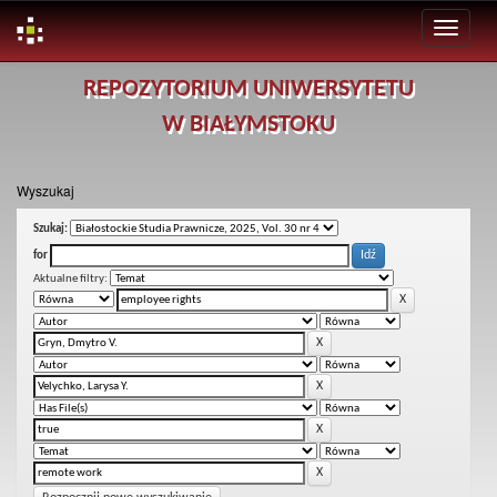
Skip
REPOZYTORIUM UNIWERSYTETU
navigation
W BIAŁYMSTOKU
Wyszukaj
Szukaj:
for
Aktualne filtry: