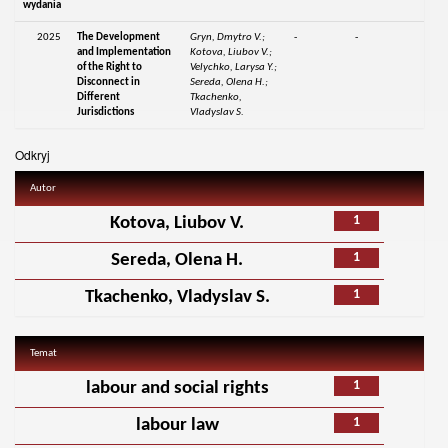
wydania
2025
The Development
Gryn, Dmytro V.;
-
-
and Implementation
Kotova, Liubov V.;
of the Right to
Velychko, Larysa Y.;
Disconnect in
Sereda, Olena H.;
Different
Tkachenko,
Jurisdictions
Vladyslav S.
Odkryj
Autor
1
Kotova, Liubov V.
1
Sereda, Olena H.
1
Tkachenko, Vladyslav S.
Temat
1
labour and social rights
1
labour law