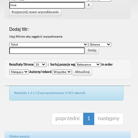
Rozpocznij nowe wyszukiwanie
Dodaj filtr:
Uzyj filtrów aby zagęścić wyszukiwanie.
Rezultaty/Strona
|
Sortuj pozycje wg
In order
Autorzy/rekord
Rezultaty 1-1 z 1 (Czas wyszukiwania: 0.001 sekund).
poprzedni
1
następny
Odsłon pozycji: