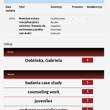
Data
Tytuł
Autor(rzy)
Promotor
Redaktor(rzy)
wydania
2023
Nowicjusz w pracy
Cieślikowska-
-
-
resocjalizacyjnej z
Ryczko,
nieletnim. Stawanie się
Angelika;
wychowawcą (analiza
Dobińska,
case study)
Gabriela
Odkryj
Autor
1
Dobińska, Gabriela
Temat
1
badania case study
1
counseling work
1
juveniles
1