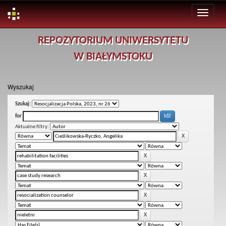
Skip
REPOZYTORIUM UNIWERSYTETU
navigation
W BIAŁYMSTOKU
Wyszukaj
Szukaj:
for
Aktualne filtry: