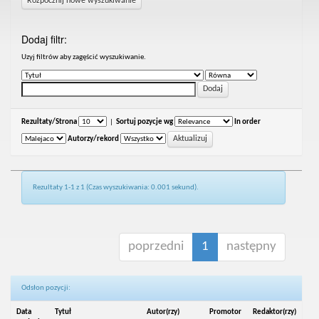
Rozpocznij nowe wyszukiwanie
Dodaj filtr:
Uzyj filtrów aby zagęścić wyszukiwanie.
Rezultaty/Strona
|
Sortuj pozycje wg
In order
Autorzy/rekord
Rezultaty 1-1 z 1 (Czas wyszukiwania: 0.001 sekund).
poprzedni
1
następny
Odsłon pozycji:
Data
Tytuł
Autor(rzy)
Promotor
Redaktor(rzy)