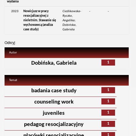
wydania
2023
Nowicjusz w pracy
Cieślikowska-
-
-
resocjalizacyjnej z
Ryczko,
nieletnim. Stawanie się
Angelika;
wychowawcą (analiza
Dobińska,
case study)
Gabriela
Odkryj
Autor
1
Dobińska, Gabriela
Temat
1
badania case study
1
counseling work
1
juveniles
1
pedagog resocjalizacyjny
1
placówki resocjalizacyjne