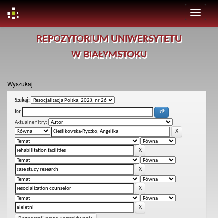
Skip
REPOZYTORIUM UNIWERSYTETU
navigation
W BIAŁYMSTOKU
Wyszukaj
Szukaj:
for
Aktualne filtry: