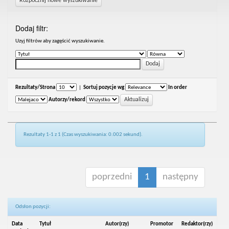
Rozpocznij nowe wyszukiwanie
Dodaj filtr:
Uzyj filtrów aby zagęścić wyszukiwanie.
Rezultaty/Strona
|
Sortuj pozycje wg
In order
Autorzy/rekord
Rezultaty 1-1 z 1 (Czas wyszukiwania: 0.002 sekund).
poprzedni
1
następny
Odsłon pozycji:
Data
Tytuł
Autor(rzy)
Promotor
Redaktor(rzy)