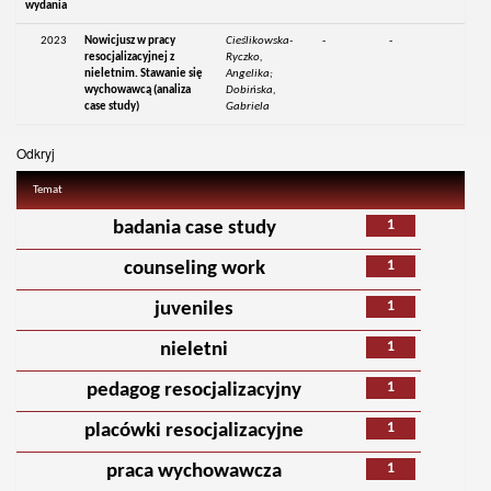
wydania
2023
Nowicjusz w pracy
Cieślikowska-
-
-
resocjalizacyjnej z
Ryczko,
nieletnim. Stawanie się
Angelika;
wychowawcą (analiza
Dobińska,
case study)
Gabriela
Odkryj
Temat
1
badania case study
1
counseling work
1
juveniles
1
nieletni
1
pedagog resocjalizacyjny
1
placówki resocjalizacyjne
1
praca wychowawcza