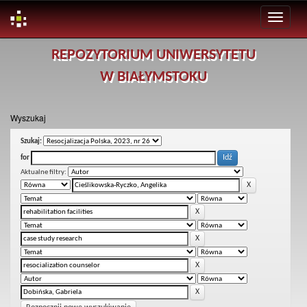
Skip
REPOZYTORIUM UNIWERSYTETU
navigation
W BIAŁYMSTOKU
Wyszukaj
Szukaj:
for
Aktualne filtry: