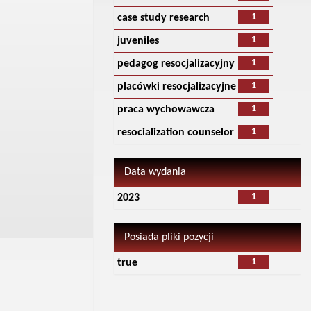
1
case study research
1
juveniles
1
pedagog resocjalizacyjny
1
placówki resocjalizacyjne
1
praca wychowawcza
1
resocialization counselor
Data wydania
1
2023
Posiada pliki pozycji
1
true