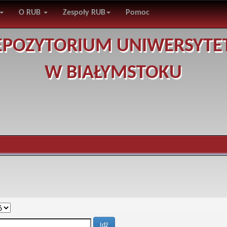
O RUB
Zespoły RUB
Pomoc
EPOZYTORIUM UNIWERSYTE
W BIAŁYMSTOKU