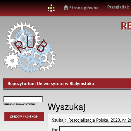
Przeglądaj:
Strona główna
Skip
R
navigation
Repozytorium Uniwersytetu w Białymstoku
Wyszukaj
Szukanie zaawansowane
Zespoły i Kolekcje
Szukaj:
for