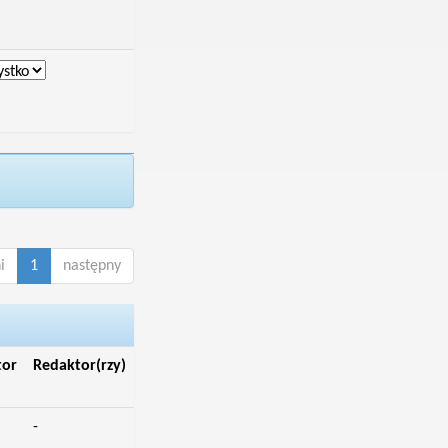
i
1
następny
tor
Redaktor(rzy)
-