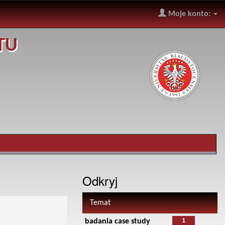
Moje konto:
TU
Odkryj
Temat
1
badania case study