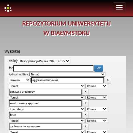
Skip
REPOZYTORIUM UNIWERSYTETU
navigation
W BIAŁYMSTOKU
Wyszukaj
Szukaj:
for
Aktualne filtry: