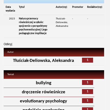
Data
Tytuł
Autor(rzy)
Promotor
Redaktor(rzy)
wydania
2023
Natura przemocy
Tłuściak-
-
-
rówieśniczej w szkole:
Deliowska,
spojrzenie z perspektywy
Aleksandra
psychoewolucyjnej i jego
pedagogiczne implikacje
Odkryj
Autor
1
Tłuściak-Deliowska, Aleksandra
Temat
1
bullying
1
dręczenie rówieśnicze
1
evolutionary psychology
1