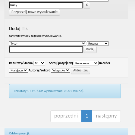
Rozpocznij nowe wyszukiwanie
Dodaj filtr:
Uzyj filtrów aby zagęścić wyszukiwanie.
Rezultaty/Strona
|
Sortuj pozycje wg
In order
Autorzy/rekord
Rezultaty 1-1 z 1 (Czas wyszukiwania: 0.001 sekund).
poprzedni
1
następny
Odsłon pozycji: