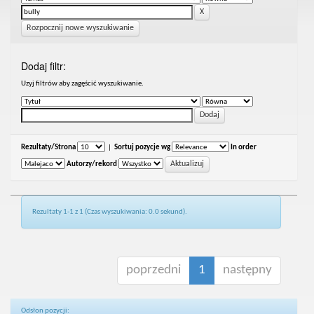
Rozpocznij nowe wyszukiwanie
Dodaj filtr:
Uzyj filtrów aby zagęścić wyszukiwanie.
Rezultaty/Strona
|
Sortuj pozycje wg
In order
Autorzy/rekord
Rezultaty 1-1 z 1 (Czas wyszukiwania: 0.0 sekund).
poprzedni
1
następny
Odsłon pozycji: