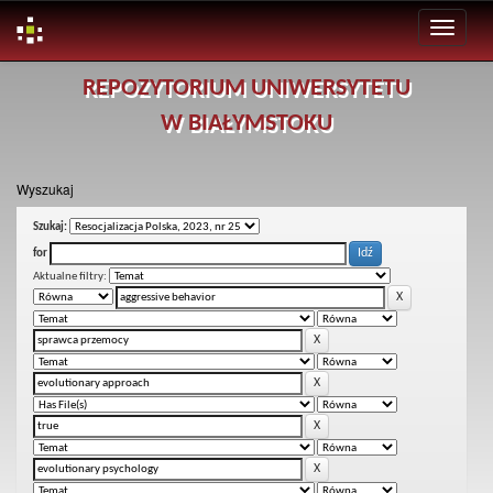
Skip
REPOZYTORIUM UNIWERSYTETU
navigation
W BIAŁYMSTOKU
Wyszukaj
Szukaj:
for
Aktualne filtry: