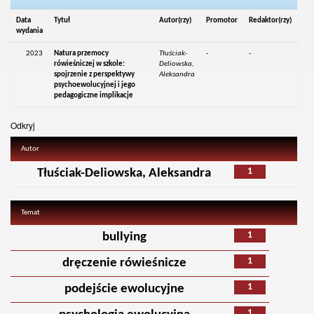
Data
Tytuł
Autor(rzy)
Promotor
Redaktor(rzy)
wydania
2023
Natura przemocy
Tłuściak-
-
-
rówieśniczej w szkole:
Deliowska,
spojrzenie z perspektywy
Aleksandra
psychoewolucyjnej i jego
pedagogiczne implikacje
Odkryj
Autor
1
Tłuściak-Deliowska, Aleksandra
Temat
1
bullying
1
dręczenie rówieśnicze
1
podejście ewolucyjne
1