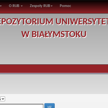
O RUB
Zespoły RUB
Pomoc
EPOZYTORIUM UNIWERSYTE
W BIAŁYMSTOKU