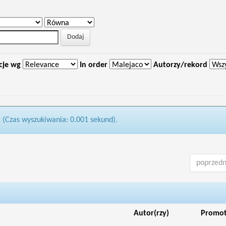
cje wg
In order
Autorzy/rekord
1 (Czas wyszukiwania: 0.001 sekund).
poprzedn
Autor(rzy)
Promo