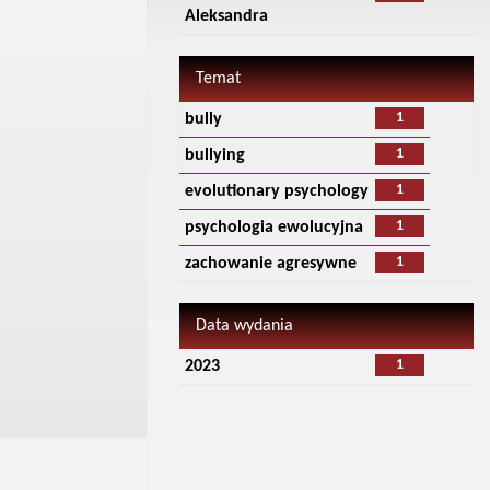
Aleksandra
Temat
1
bully
1
bullying
1
evolutionary psychology
1
psychologia ewolucyjna
1
zachowanie agresywne
Data wydania
1
2023