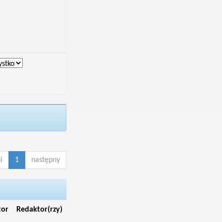
i
1
następny
tor
Redaktor(rzy)