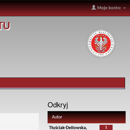
Moje konto:
TU
Odkryj
Autor
1
Tłuściak-Deliowska,