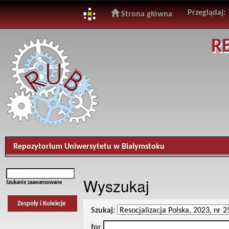
Przeglądaj:
Strona główna
Skip
R
navigation
Repozytorium Uniwersytetu w Białymstoku
Wyszukaj
Szukanie zaawansowane
Zespoły i Kolekcje
Szukaj:
for