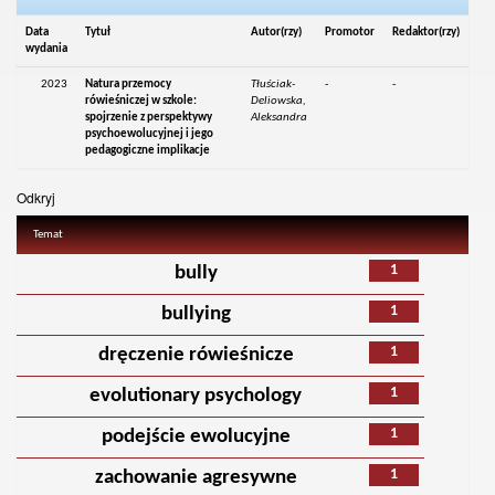
Data
Tytuł
Autor(rzy)
Promotor
Redaktor(rzy)
wydania
2023
Natura przemocy
Tłuściak-
-
-
rówieśniczej w szkole:
Deliowska,
spojrzenie z perspektywy
Aleksandra
psychoewolucyjnej i jego
pedagogiczne implikacje
Odkryj
Temat
1
bully
1
bullying
1
dręczenie rówieśnicze
1
evolutionary psychology
1
podejście ewolucyjne
1
zachowanie agresywne