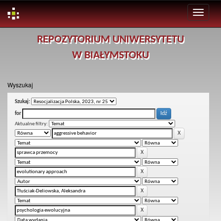
Skip
REPOZYTORIUM UNIWERSYTETU
navigation
W BIAŁYMSTOKU
Wyszukaj
Szukaj:
for
Aktualne filtry: