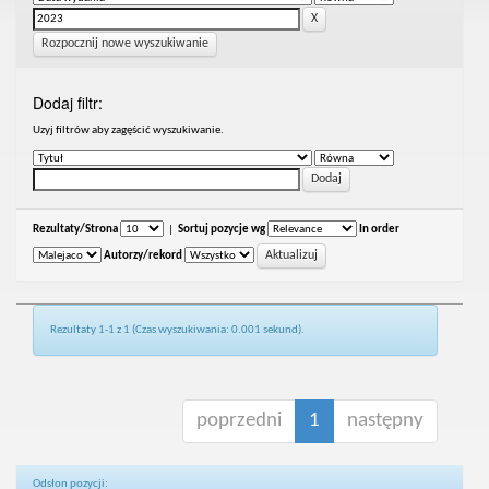
Rozpocznij nowe wyszukiwanie
Dodaj filtr:
Uzyj filtrów aby zagęścić wyszukiwanie.
Rezultaty/Strona
|
Sortuj pozycje wg
In order
Autorzy/rekord
Rezultaty 1-1 z 1 (Czas wyszukiwania: 0.001 sekund).
poprzedni
1
następny
Odsłon pozycji: