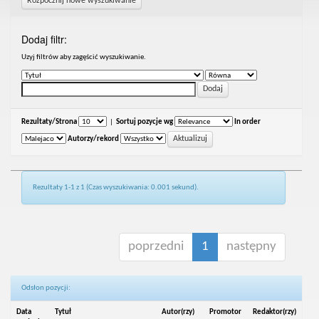
Rozpocznij nowe wyszukiwanie
Dodaj filtr:
Uzyj filtrów aby zagęścić wyszukiwanie.
Rezultaty/Strona
|
Sortuj pozycje wg
In order
Autorzy/rekord
Rezultaty 1-1 z 1 (Czas wyszukiwania: 0.001 sekund).
poprzedni
1
następny
Odsłon pozycji:
Data
Tytuł
Autor(rzy)
Promotor
Redaktor(rzy)