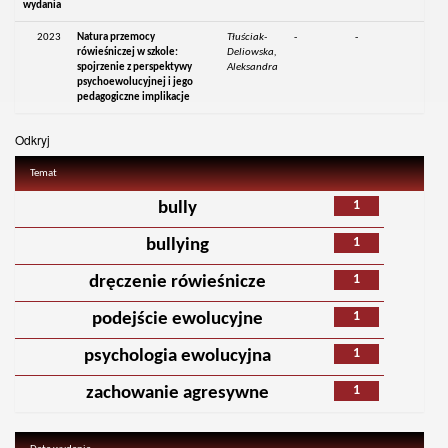
wydania
2023
Natura przemocy
Tłuściak-
-
-
rówieśniczej w szkole:
Deliowska,
spojrzenie z perspektywy
Aleksandra
psychoewolucyjnej i jego
pedagogiczne implikacje
Odkryj
Temat
1
bully
1
bullying
1
dręczenie rówieśnicze
1
podejście ewolucyjne
1
psychologia ewolucyjna
1
zachowanie agresywne