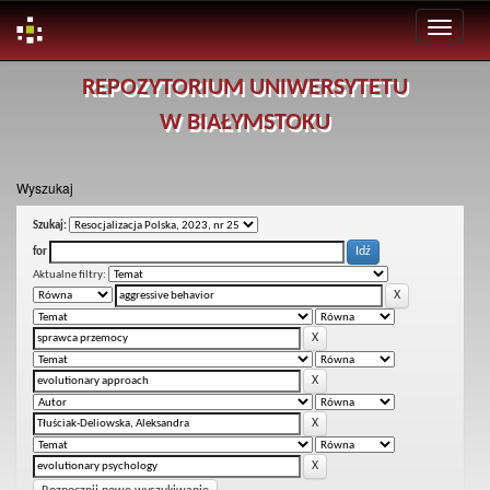
Skip
REPOZYTORIUM UNIWERSYTETU
navigation
W BIAŁYMSTOKU
Wyszukaj
Szukaj:
for
Aktualne filtry: