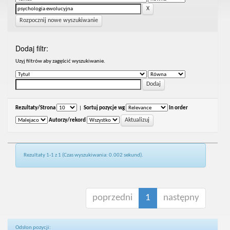
Rozpocznij nowe wyszukiwanie
Dodaj filtr:
Uzyj filtrów aby zagęścić wyszukiwanie.
Rezultaty/Strona
|
Sortuj pozycje wg
In order
Autorzy/rekord
Rezultaty 1-1 z 1 (Czas wyszukiwania: 0.002 sekund).
poprzedni
1
następny
Odsłon pozycji: