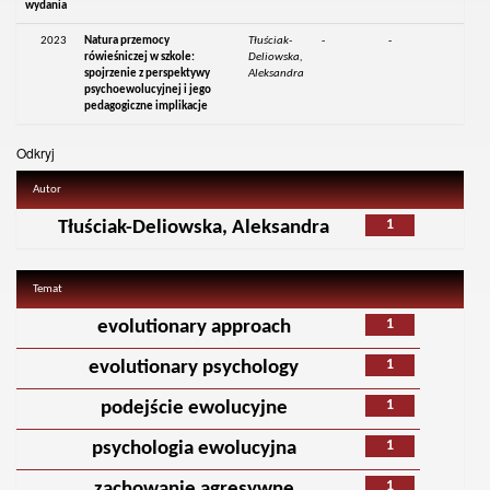
wydania
2023
Natura przemocy
Tłuściak-
-
-
rówieśniczej w szkole:
Deliowska,
spojrzenie z perspektywy
Aleksandra
psychoewolucyjnej i jego
pedagogiczne implikacje
Odkryj
Autor
1
Tłuściak-Deliowska, Aleksandra
Temat
1
evolutionary approach
1
evolutionary psychology
1
podejście ewolucyjne
1
psychologia ewolucyjna
1
zachowanie agresywne