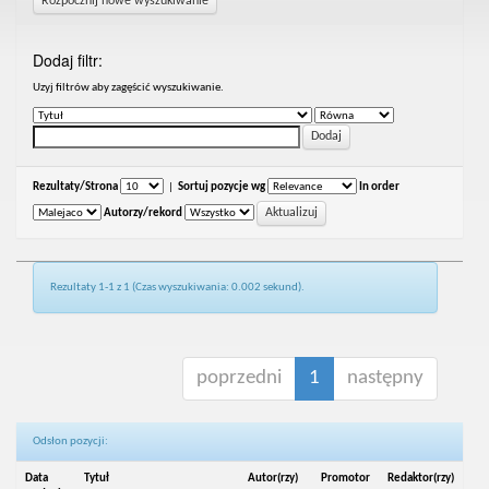
Rozpocznij nowe wyszukiwanie
Dodaj filtr:
Uzyj filtrów aby zagęścić wyszukiwanie.
Rezultaty/Strona
|
Sortuj pozycje wg
In order
Autorzy/rekord
Rezultaty 1-1 z 1 (Czas wyszukiwania: 0.002 sekund).
poprzedni
1
następny
Odsłon pozycji:
Data
Tytuł
Autor(rzy)
Promotor
Redaktor(rzy)