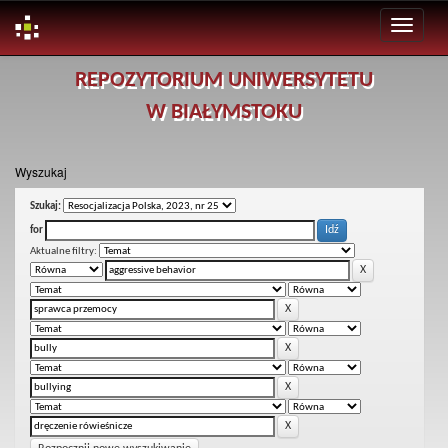
Skip
REPOZYTORIUM UNIWERSYTETU
navigation
W BIAŁYMSTOKU
Wyszukaj
Szukaj:
for
Aktualne filtry: