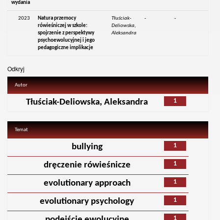
wydania
2023
Natura przemocy
Tłuściak-
-
-
rówieśniczej w szkole:
Deliowska,
spojrzenie z perspektywy
Aleksandra
psychoewolucyjnej i jego
pedagogiczne implikacje
Odkryj
Autor
1
Tłuściak-Deliowska, Aleksandra
Temat
1
bullying
1
dręczenie rówieśnicze
1
evolutionary approach
1
evolutionary psychology
1
podejście ewolucyjne