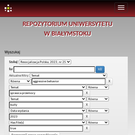
Skip
REPOZYTORIUM UNIWERSYTETU
navigation
W BIAŁYMSTOKU
Wyszukaj
Szukaj:
for
Aktualne filtry: