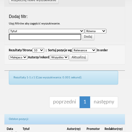
Rozpocznij nowe wyszukiwanie
Dodaj filtr:
Uzyj filtrów aby zagęścić wyszukiwanie.
Rezultaty/Strona
|
Sortuj pozycje wg
In order
Autorzy/rekord
Rezultaty 1-1 z 1 (Czas wyszukiwania: 0.001 sekund).
poprzedni
1
następny
Odsłon pozycji:
Data
Tytuł
Autor(rzy)
Promotor
Redaktor(rzy)