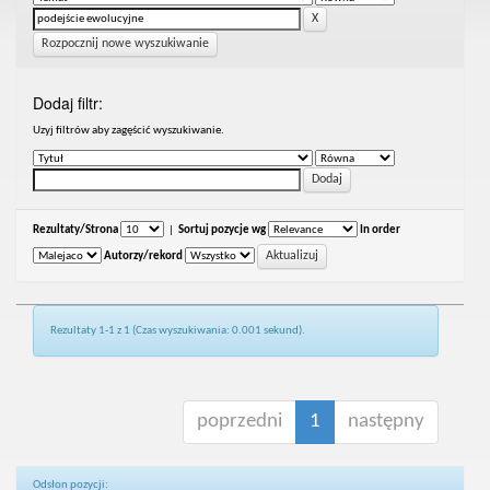
Rozpocznij nowe wyszukiwanie
Dodaj filtr:
Uzyj filtrów aby zagęścić wyszukiwanie.
Rezultaty/Strona
|
Sortuj pozycje wg
In order
Autorzy/rekord
Rezultaty 1-1 z 1 (Czas wyszukiwania: 0.001 sekund).
poprzedni
1
następny
Odsłon pozycji: