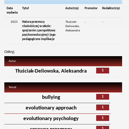
Data
Tytuł
Autor(rzy)
Promotor
Redaktor(rzy)
wydania
2023
Natura przemocy
Tłuściak-
-
-
rówieśniczej w szkole:
Deliowska,
spojrzenie z perspektywy
Aleksandra
psychoewolucyjnej i jego
pedagogiczne implikacje
Odkryj
Autor
1
Tłuściak-Deliowska, Aleksandra
Temat
1
bullying
1
evolutionary approach
1
evolutionary psychology
1