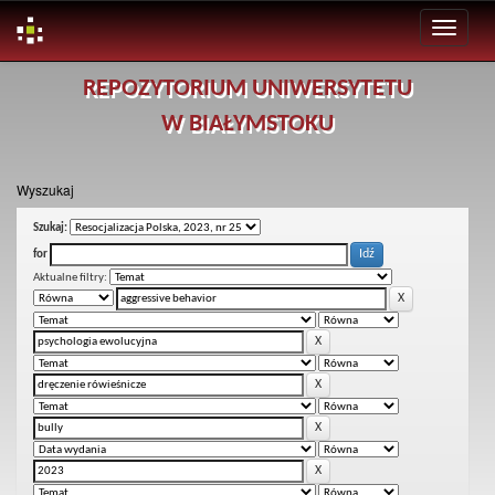
Skip
REPOZYTORIUM UNIWERSYTETU
navigation
W BIAŁYMSTOKU
Wyszukaj
Szukaj:
for
Aktualne filtry: