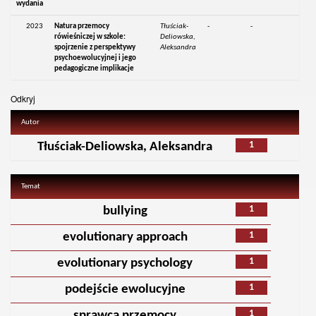
wydania
2023
Natura przemocy
Tłuściak-
-
-
rówieśniczej w szkole:
Deliowska,
spojrzenie z perspektywy
Aleksandra
psychoewolucyjnej i jego
pedagogiczne implikacje
Odkryj
Autor
1
Tłuściak-Deliowska, Aleksandra
Temat
1
bullying
1
evolutionary approach
1
evolutionary psychology
1
podejście ewolucyjne
1
sprawca przemocy