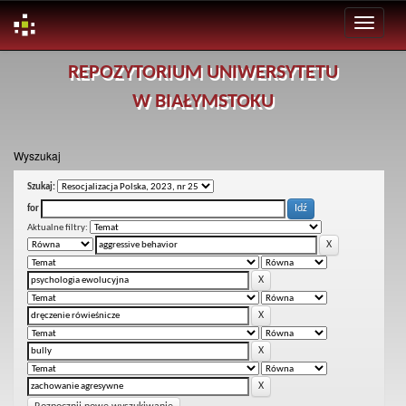
Skip
REPOZYTORIUM UNIWERSYTETU
navigation
W BIAŁYMSTOKU
Wyszukaj
Szukaj:
for
Aktualne filtry: