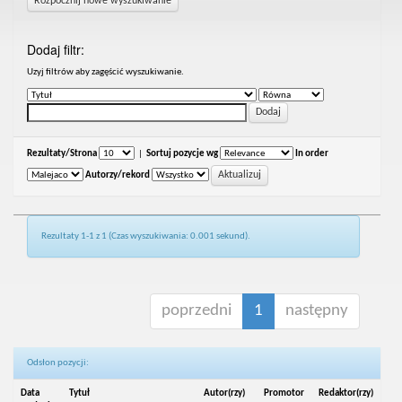
Rozpocznij nowe wyszukiwanie
Dodaj filtr:
Uzyj filtrów aby zagęścić wyszukiwanie.
Rezultaty/Strona
|
Sortuj pozycje wg
In order
Autorzy/rekord
Rezultaty 1-1 z 1 (Czas wyszukiwania: 0.001 sekund).
poprzedni
1
następny
Odsłon pozycji:
Data
Tytuł
Autor(rzy)
Promotor
Redaktor(rzy)