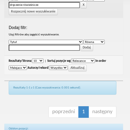
Rozpocznij nowe wyszukiwanie
Dodaj filtr:
Uzyj filtrów aby zagęścić wyszukiwanie.
Rezultaty/Strona
|
Sortuj pozycje wg
In order
Autorzy/rekord
Rezultaty 1-1 z 1 (Czas wyszukiwania: 0.001 sekund).
poprzedni
1
następny
Odsłon pozycji: