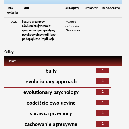
Data
Tytuł
Autor(rzy)
Promotor
Redaktor(rzy)
wydania
2023
Natura przemocy
Tłuściak-
-
-
rówieśniczej w szkole:
Deliowska,
spojrzenie z perspektywy
Aleksandra
psychoewolucyjnej i jego
pedagogiczne implikacje
Odkryj
Temat
1
bully
1
evolutionary approach
1
evolutionary psychology
1
podejście ewolucyjne
1
sprawca przemocy
1
zachowanie agresywne