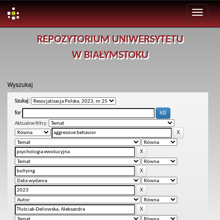
Skip
REPOZYTORIUM UNIWERSYTETU
navigation
W BIAŁYMSTOKU
Wyszukaj
Szukaj:
for
Aktualne filtry: