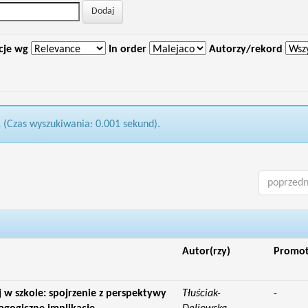
cje wg
In order
Autorzy/rekord
1 (Czas wyszukiwania: 0.001 sekund).
poprzedn
Autor(rzy)
Promo
 w szkole: spojrzenie z perspektywy
Tłuściak-
-