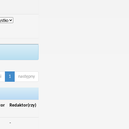
i
1
następny
tor
Redaktor(rzy)
-