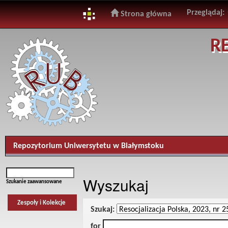
Przeglądaj:
Strona główna
Skip
R
navigation
Repozytorium Uniwersytetu w Białymstoku
Wyszukaj
Szukanie zaawansowane
Zespoły i Kolekcje
Szukaj:
for