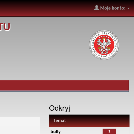
Moje konto:
TU
Odkryj
Temat
1
bully