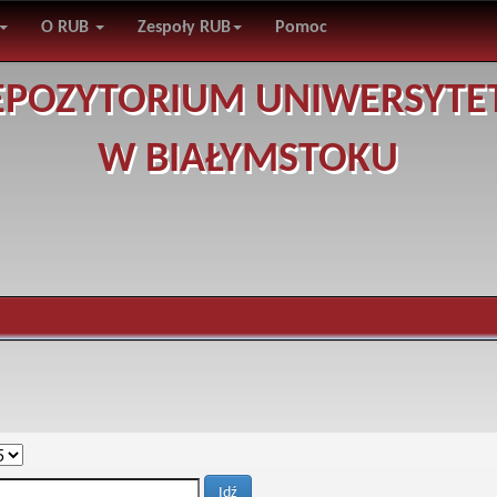
O RUB
Zespoły RUB
Pomoc
EPOZYTORIUM UNIWERSYTE
W BIAŁYMSTOKU