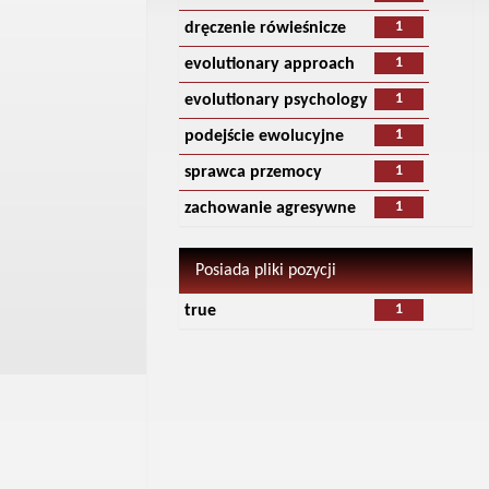
1
dręczenie rówieśnicze
1
evolutionary approach
1
evolutionary psychology
1
podejście ewolucyjne
1
sprawca przemocy
1
zachowanie agresywne
Posiada pliki pozycji
1
true