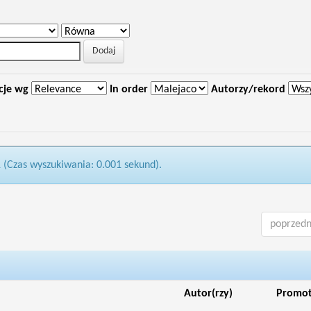
cje wg
In order
Autorzy/rekord
1 (Czas wyszukiwania: 0.001 sekund).
poprzedn
Autor(rzy)
Promo