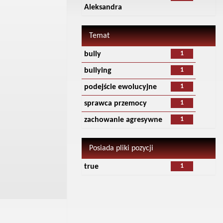
Aleksandra
Temat
1
bully
1
bullying
1
podejście ewolucyjne
1
sprawca przemocy
1
zachowanie agresywne
Posiada pliki pozycji
1
true