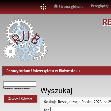
Przeglądaj:
Strona główna
Skip
R
navigation
Repozytorium Uniwersytetu w Białymstoku
Wyszukaj
Szukanie zaawansowane
Zespoły i Kolekcje
Szukaj:
for