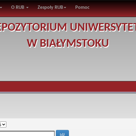
O RUB
Zespoły RUB
Pomoc
EPOZYTORIUM UNIWERSYTE
W BIAŁYMSTOKU