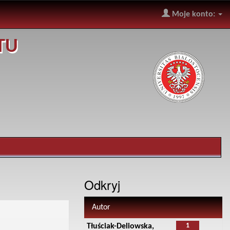
Moje konto:
TU
Odkryj
Autor
1
Tłuściak-Deliowska,