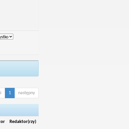
i
1
następny
tor
Redaktor(rzy)