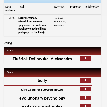
Data
Tytuł
Autor(rzy)
Promotor
Redaktor(rzy)
wydania
2023
Natura przemocy
Tłuściak-
-
-
rówieśniczej w szkole:
Deliowska,
spojrzenie z perspektywy
Aleksandra
psychoewolucyjnej i jego
pedagogiczne implikacje
Odkryj
Autor
1
Tłuściak-Deliowska, Aleksandra
Temat
1
bully
1
dręczenie rówieśnicze
1
evolutionary psychology
1