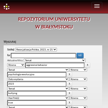
Skip
REPOZYTORIUM UNIWERSYTETU
navigation
W BIAŁYMSTOKU
Wyszukaj
Szukaj:
for
Aktualne filtry: