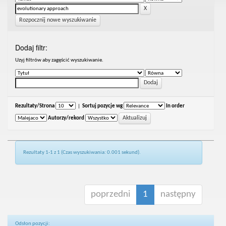
Rozpocznij nowe wyszukiwanie
Dodaj filtr:
Uzyj filtrów aby zagęścić wyszukiwanie.
Rezultaty/Strona
|
Sortuj pozycje wg
In order
Autorzy/rekord
Rezultaty 1-1 z 1 (Czas wyszukiwania: 0.001 sekund).
poprzedni
1
następny
Odsłon pozycji: