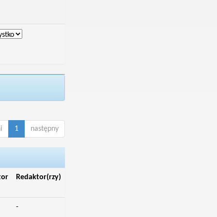
i
1
następny
tor
Redaktor(rzy)
-