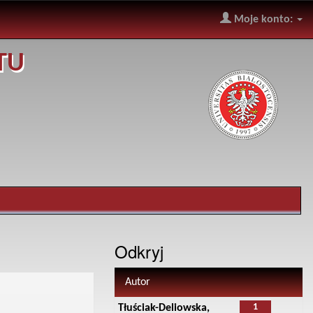
Moje konto:
TU
Odkryj
Autor
1
Tłuściak-Deliowska,