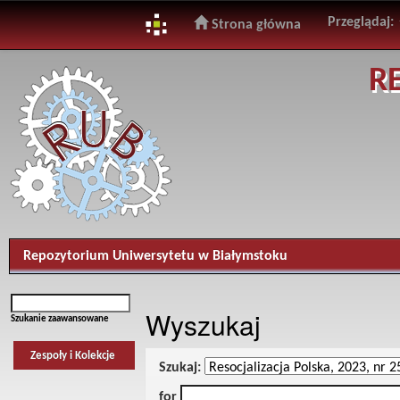
Przeglądaj:
Strona główna
Skip
R
navigation
Repozytorium Uniwersytetu w Białymstoku
Wyszukaj
Szukanie zaawansowane
Zespoły i Kolekcje
Szukaj:
for