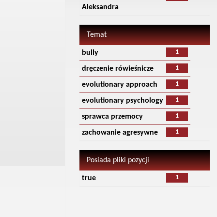
Aleksandra
Temat
1
bully
1
dręczenie rówieśnicze
1
evolutionary approach
1
evolutionary psychology
1
sprawca przemocy
1
zachowanie agresywne
Posiada pliki pozycji
1
true