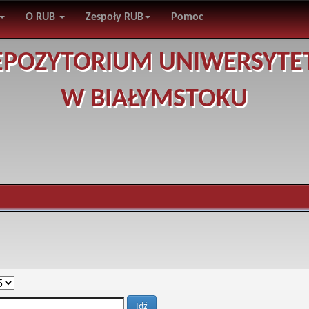
O RUB
Zespoły RUB
Pomoc
EPOZYTORIUM UNIWERSYTE
W BIAŁYMSTOKU