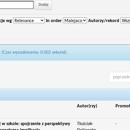
cje wg
In order
Autorzy/rekord
1 (Czas wyszukiwania: 0.002 sekund).
poprzedn
Autor(rzy)
Promo
 w szkole: spojrzenie z perspektywy
Tłuściak-
-