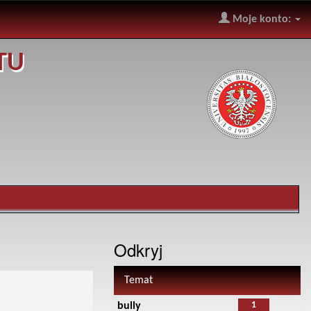
Moje konto:
TU
Odkryj
Temat
1
bully