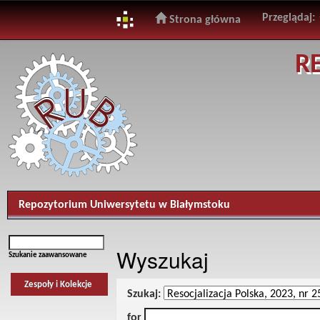
Przeglądaj:
Strona główna
Skip
R
navigation
Repozytorium Uniwersytetu w Białymstoku
Wyszukaj
Szukanie zaawansowane
Zespoły i Kolekcje
Szukaj:
for