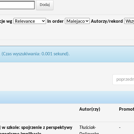
cje wg
In order
Autorzy/rekord
1 (Czas wyszukiwania: 0.001 sekund).
poprzedn
Autor(rzy)
Promo
 w szkole: spojrzenie z perspektywy
Tłuściak-
-