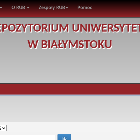
O RUB
Zespoły RUB
Pomoc
EPOZYTORIUM UNIWERSYTE
W BIAŁYMSTOKU