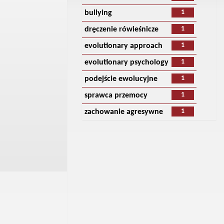
1
bullying
1
dręczenie rówieśnicze
1
evolutionary approach
1
evolutionary psychology
1
podejście ewolucyjne
1
sprawca przemocy
1
zachowanie agresywne