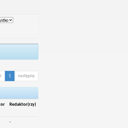
i
1
następny
tor
Redaktor(rzy)
-