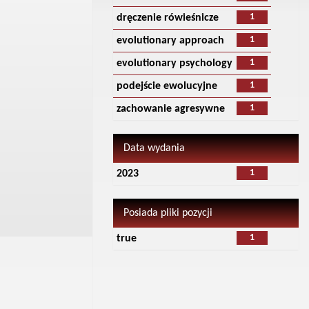
1
dręczenie rówieśnicze
1
evolutionary approach
1
evolutionary psychology
1
podejście ewolucyjne
1
zachowanie agresywne
Data wydania
1
2023
Posiada pliki pozycji
1
true