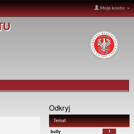
Moje konto:
TU
Odkryj
Temat
1
bully