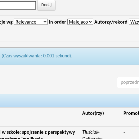
cje wg
In order
Autorzy/rekord
1 (Czas wyszukiwania: 0.001 sekund).
poprzedn
Autor(rzy)
Promo
 w szkole: spojrzenie z perspektywy
Tłuściak-
-