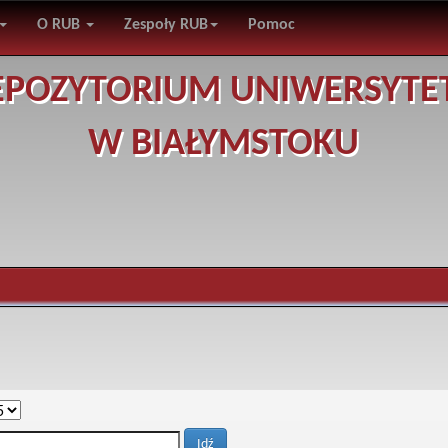
O RUB
Zespoły RUB
Pomoc
EPOZYTORIUM UNIWERSYTE
W BIAŁYMSTOKU