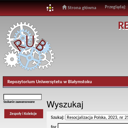
Przeglądaj:
Strona główna
Skip
R
navigation
Repozytorium Uniwersytetu w Białymstoku
Wyszukaj
Szukanie zaawansowane
Zespoły i Kolekcje
Szukaj:
for