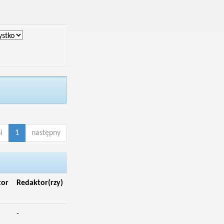
i
1
następny
tor
Redaktor(rzy)
-